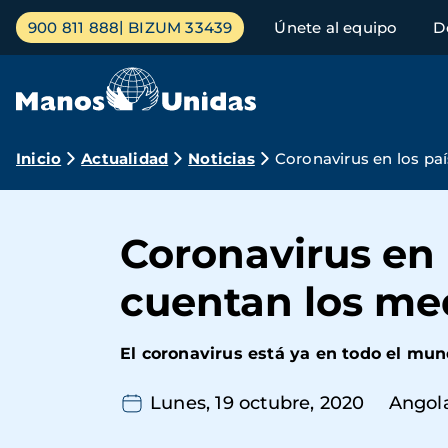
Pasar
Menú
900 811 888
BIZUM 33439
Únete al equipo
D
al
principal
contenido
principal
Ruta
Inicio
Actualidad
Noticias
Coronavirus en los paí
de
navegación
Coronavirus en 
cuentan los me
El coronavirus está ya en todo el mu
Lunes, 19 octubre, 2020
Angol