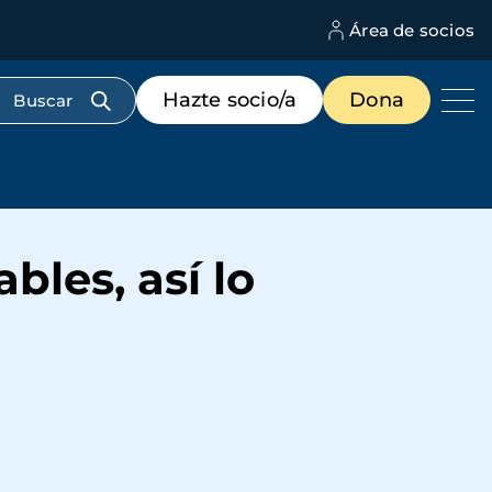
Área de socios
M
d
c
Menú
Hazte socio/a
Dona
d
de
us
destacados
cabecera
bles, así lo