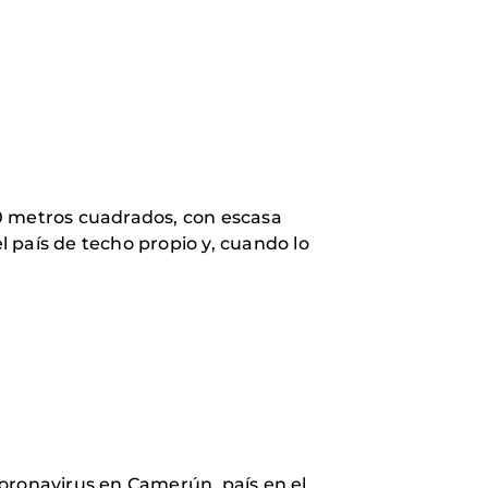
0 metros cuadrados, con escasa
 país de techo propio y, cuando lo
coronavirus en Camerún, país en el