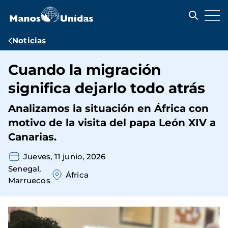
Pasar
al
contenido
principal
Ruta
Noticias
de
Cuando la migración
navegación
significa dejarlo todo atrás
Analizamos la situación en África con
motivo de la visita del papa León XIV a
Canarias.
Jueves, 11 junio, 2026
Senegal
África
Marruecos