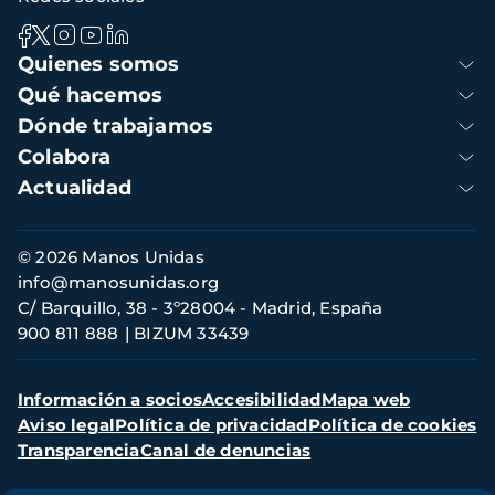
Navegación
Quienes somos
principal
Qué hacemos
Dónde trabajamos
Colabora
Actualidad
Información
© 2026 Manos Unidas
de
info@manosunidas.org
contacto
C/ Barquillo, 38 - 3º28004 - Madrid, España
900 811 888
BIZUM 33439
Menú
Información a socios
Accesibilidad
Mapa web
secundario
Aviso legal
Política de privacidad
Política de cookies
Transparencia
Canal de denuncias