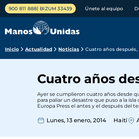
Pasar
Menú
900 811 888
BIZUM 33439
Únete al equipo
D
al
principal
contenido
principal
Ruta
Inicio
Actualidad
Noticias
Cuatro años después, 
de
navegación
Cuatro años de
Ayer se cumplieron cuatro años desde qu
para paliar un desastre que puso a la is
Europa Press el antes y el después del t
Lunes, 13 enero, 2014
Haití