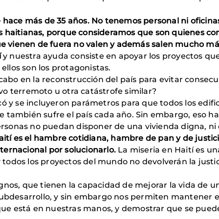
 hace más de 35 años. No tenemos personal ni oficinas
es haitianas, porque consideramos que son quienes c
que vienen de fuera no valen y además salen mucho má
í
y nuestra ayuda consiste en apoyar los proyectos que
 ellos son los protagonistas.
bo en la reconstrucción del país para evitar consecue
o terremoto u otra catástrofe similar?
y se incluyeron parámetros para que todos los edificio
e también sufre el país cada año. Sin embargo, eso h
sonas no puedan disponer de una vivienda digna, ni d
tí es el hambre cotidiana, hambre de pan y de justicia,
ernacional por solucionarlo.
La miseria en Haití es un
odos los proyectos del mundo no devolverán la justici
os, que tienen la capacidad de mejorar la vida de un
ubdesarrollo, y sin embargo nos permiten mantener el 
d que está en nuestras manos, y demostrar que se pued