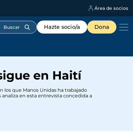
Área de socios
M
d
c
Menú
Hazte socio/a
Dona
d
de
us
destacados
cabecera
igue en Haití
en los que Manos Unidas ha trabajado
 analiza en esta entrevista concedida a