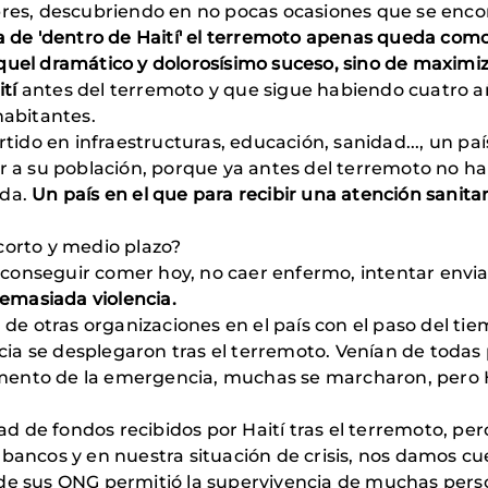
bres, descubriendo en no pocas ocasiones que se enco
ta de 'dentro de Haití' el terremoto apenas queda co
quel dramático y dolorosísimo suceso, sino de maximiz
tí
antes del terremoto y que sigue habiendo cuatro a
habitantes.
tido en infraestructuras, educación, sanidad..., un pa
er a su población, porque ya antes del terremoto no ha
ada.
Un país en el que para recibir una atención sanita
corto y medio plazo?
conseguir comer hoy, no caer enfermo, intentar enviar 
demasiada violencia.
e otras organizaciones en el país con el paso del ti
se desplegaron tras el terremoto. Venían de todas pa
ento de la emergencia, muchas se marcharon, pero Ha
d de fondos recibidos por Haití tras el terremoto, per
bancos y en nuestra situación de crisis, nos damos cu
 de sus ONG permitió la supervivencia de muchas perso