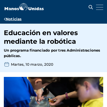
Pasar
al
contenido
principal
Ruta
Noticias
de
Educación en valores
navegación
mediante la robótica
Un programa financiado por tres Administraciones
públicas.
Martes, 10 marzo, 2020