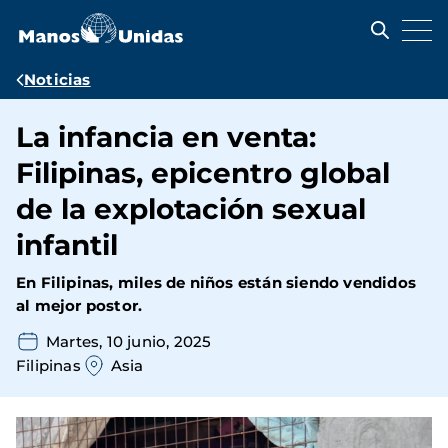
Pasar
al
contenido
principal
Ruta
Noticias
de
La infancia en venta:
navegación
Filipinas, epicentro global
de la explotación sexual
infantil
En Filipinas, miles de niños están siendo vendidos
al mejor postor.
Martes, 10 junio, 2025
Filipinas
Asia