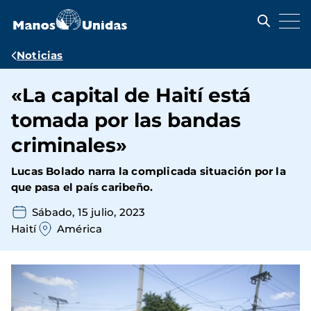
Pasar
al
contenido
principal
Ruta
Noticias
de
«La capital de Haití está
navegación
tomada por las bandas
criminales»
Lucas Bolado narra la complicada situación por la
que pasa el país caribeño.
Sábado, 15 julio, 2023
Haití
América