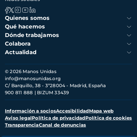
Navegación
Quienes somos
principal
Qué hacemos
Dónde trabajamos
Colabora
Actualidad
Información
© 2026 Manos Unidas
de
info@manosunidas.org
contacto
C/ Barquillo, 38 - 3º28004 - Madrid, España
900 811 888
BIZUM 33439
Menú
Información a socios
Accesibilidad
Mapa web
secundario
Aviso legal
Política de privacidad
Política de cookies
Transparencia
Canal de denuncias