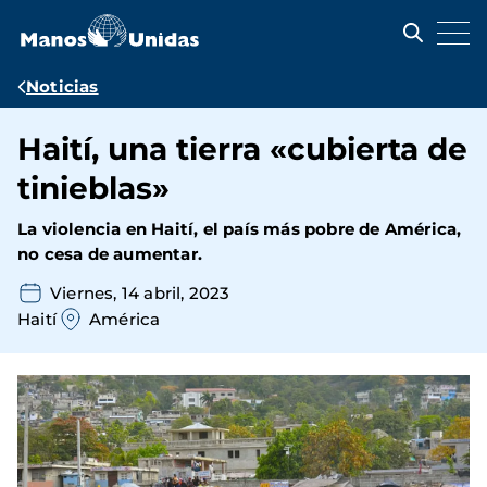
Pasar
al
contenido
principal
Ruta
Noticias
de
Haití, una tierra «cubierta de
navegación
tinieblas»
La violencia en Haití, el país más pobre de América,
no cesa de aumentar.
Viernes, 14 abril, 2023
Haití
América