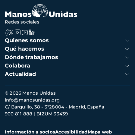
navegación
Redes sociales
Navegación
Quienes somos
principal
Qué hacemos
Dónde trabajamos
Colabora
Actualidad
Información
© 2026 Manos Unidas
de
info@manosunidas.org
contacto
C/ Barquillo, 38 - 3º28004 - Madrid, España
900 811 888
BIZUM 33439
Menú
Información a socios
Accesibilidad
Mapa web