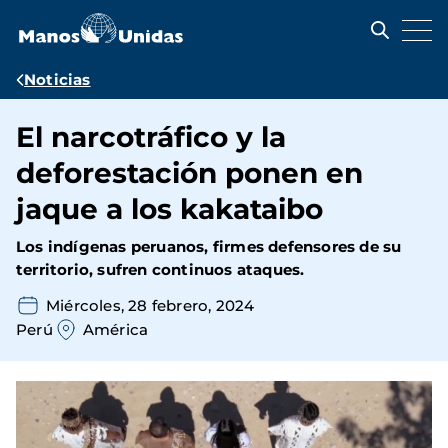
Pasar
al
contenido
principal
Ruta
Noticias
de
El narcotráfico y la
navegación
deforestación ponen en
jaque a los kakataibo
Los indígenas peruanos, firmes defensores de su
territorio, sufren continuos ataques.
Miércoles, 28 febrero, 2024
Perú
América