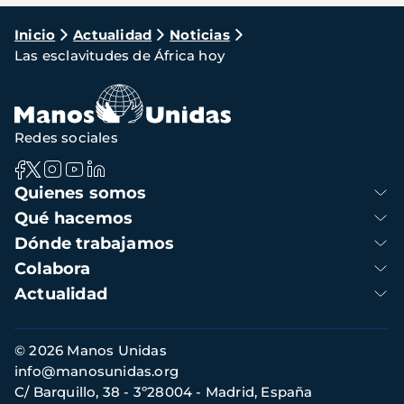
Ruta
Inicio
Actualidad
Noticias
Las esclavitudes de África hoy
de
navegación
Redes sociales
Navegación
Quienes somos
principal
Qué hacemos
Dónde trabajamos
Colabora
Actualidad
Información
© 2026 Manos Unidas
de
info@manosunidas.org
contacto
C/ Barquillo, 38 - 3º28004 - Madrid, España