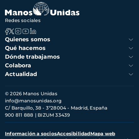
Redes sociales
Navegación
Quienes somos
principal
Qué hacemos
Dónde trabajamos
Colabora
Actualidad
Información
© 2026 Manos Unidas
de
info@manosunidas.org
contacto
C/ Barquillo, 38 - 3º28004 - Madrid, España
900 811 888
BIZUM 33439
Menú
Información a socios
Accesibilidad
Mapa web
secundario