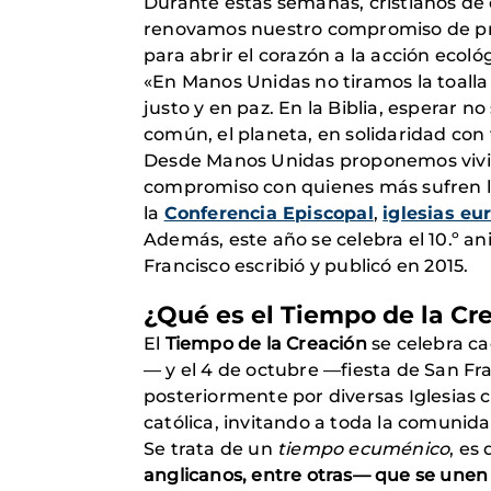
Durante estas semanas, cristianos de d
renovamos nuestro compromiso de prot
para abrir el corazón a la acción ecoló
«En Manos Unidas no tiramos la toall
justo y en paz. En la Biblia, esperar 
común, el planeta, en solidaridad co
Desde Manos Unidas proponemos vivir
compromiso con quienes más sufren los 
la
Conferencia Episcopal
,
iglesias eu
Además, este año se celebra el 10.º an
Francisco escribió y publicó en 2015.
¿Qué es el Tiempo de la Cr
El
Tiempo de la Creación
se celebra ca
— y el 4 de octubre —fiesta de San Fra
posteriormente por diversas Iglesias cr
católica, invitando a toda la comunida
Se trata de un
tiempo ecuménico
, es 
anglicanos, entre otras— que se unen 