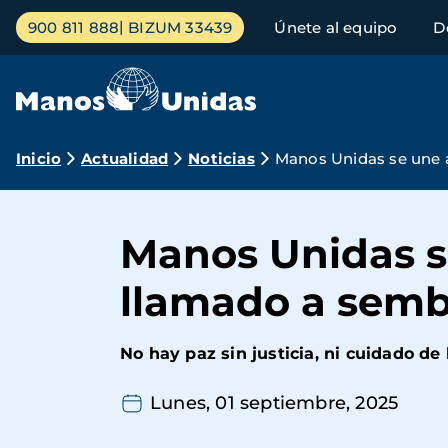
Pasar
Menú
900 811 888
BIZUM 33439
Únete al equipo
D
al
principal
contenido
principal
Ruta
Inicio
Actualidad
Noticias
Manos Unidas se une a
de
navegación
Manos Unidas se
llamado a sembr
No hay paz sin justicia, ni cuidado de 
Lunes, 01 septiembre, 2025