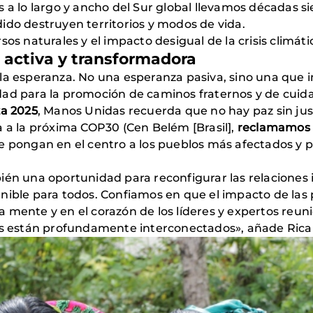
s a lo largo y ancho del Sur global llevamos décadas s
ido destruyen territorios y modos de vida.
sos naturales y el impacto desigual de la crisis climá
 activa y transformadora
 la esperanza. No una esperanza pasiva, sino una que
dad para la promoción de caminos fraternos y de cuid
za 2025
, Manos Unidas recuerda que no hay paz sin just
a a la próxima COP30 (Cen Belém [Brasil],
reclamamos a
ue pongan en el centro a los pueblos más afectados 
ién una oportunidad para reconfigurar las relaciones 
nible para todos. Confiamos en que el impacto de las p
a mente y en el corazón de los líderes y expertos reu
les están profundamente interconectados», añade Rica