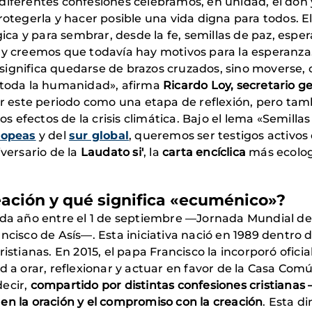
iferentes confesiones celebramos, en unidad, el don y 
egerla y hacer posible una vida digna para todos. E
gica y para sembrar, desde la fe, semillas de paz, espera
a y creemos que todavía hay motivos para la esperanz
no significa quedarse de brazos cruzados, sino moverse,
n toda la humanidad», afirma
Ricardo Loy, secretario 
 este periodo como una etapa de reflexión, pero tam
efectos de la crisis climática. Bajo el lema «Semillas
ropeas
y del
sur global
, queremos ser testigos activos 
iversario de la
Laudato si'
, la
carta encíclica
más ecologi
eación y qué significa «ecuménico»?
da año entre el 1 de septiembre —Jornada Mundial de 
ncisco de Asís—. Esta iniciativa nació en 1989 dentro 
istianas. En 2015, el papa Francisco la incorporó oficia
d a orar, reflexionar y actuar en favor de la Casa Com
decir,
compartido por distintas confesiones cristianas 
en la oración y el compromiso con la creación
. Esta d