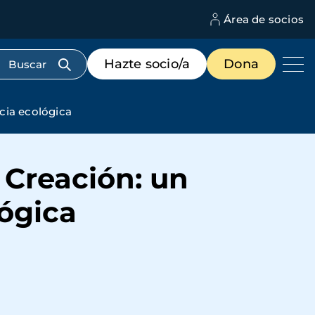
Área de socios
M
d
c
Menú
Hazte socio/a
Dona
d
de
us
destacados
cabecera
cia ecológica
 Creación: un
lógica