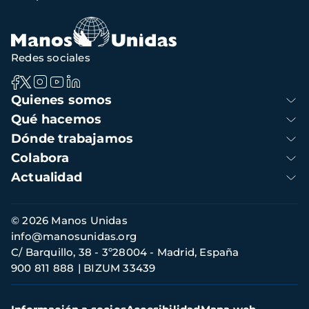
Redes sociales
Navegación
Quienes somos
principal
Qué hacemos
Dónde trabajamos
Colabora
Actualidad
Información
© 2026 Manos Unidas
de
info@manosunidas.org
contacto
C/ Barquillo, 38 - 3º28004 - Madrid, España
900 811 888
BIZUM 33439
Menú