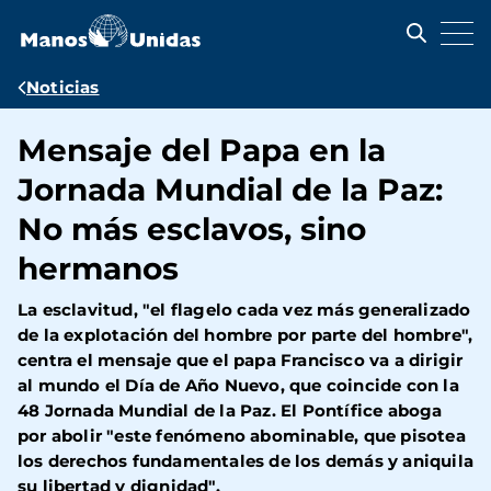
Pasar
al
contenido
principal
Ruta
Noticias
de
Mensaje del Papa en la
navegación
Jornada Mundial de la Paz:
No más esclavos, sino
hermanos
La esclavitud, "el flagelo cada vez más generalizado
de la explotación del hombre por parte del hombre",
centra el mensaje que el papa Francisco va a dirigir
al mundo el Día de Año Nuevo, que coincide con la
48 Jornada Mundial de la Paz. El Pontífice aboga
por abolir "este fenómeno abominable, que pisotea
los derechos fundamentales de los demás y aniquila
su libertad y dignidad".