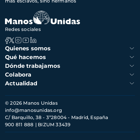
más esclavos, sino hermanos
navegación
Redes sociales
Navegación
Quienes somos
principal
Qué hacemos
Dónde trabajamos
Colabora
Actualidad
Información
© 2026 Manos Unidas
de
info@manosunidas.org
contacto
C/ Barquillo, 38 - 3º28004 - Madrid, España
900 811 888
BIZUM 33439