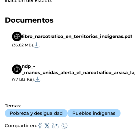
inacción del Estado.
Documentos
libro_narcotrafico_en_territorios_indigenas.pdf
(36.82 MB)
ndp_-
_manos_unidas_alerta_el_narcotrafico_arrasa_l
(771.93 KB)
Temas
Pobreza y desigualdad
Pueblos indígenas
Compartir en