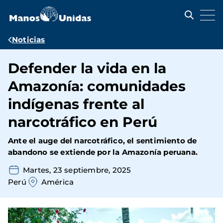
Pasar
al
contenido
principal
Ruta
Noticias
de
Defender la vida en la
navegación
Amazonía: comunidades
indígenas frente al
narcotráfico en Perú
Ante el auge del narcotráfico, el sentimiento de
abandono se extiende por la Amazonía peruana.
Martes, 23 septiembre, 2025
Perú
América