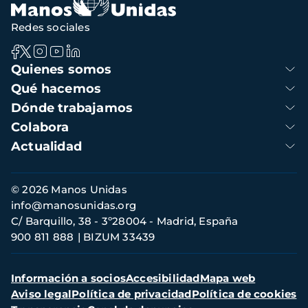
Redes sociales
Navegación
Quienes somos
principal
Qué hacemos
Dónde trabajamos
Colabora
Actualidad
Información
© 2026 Manos Unidas
de
info@manosunidas.org
contacto
C/ Barquillo, 38 - 3º28004 - Madrid, España
900 811 888
BIZUM 33439
Menú
Información a socios
Accesibilidad
Mapa web
secundario
Aviso legal
Política de privacidad
Política de cookies