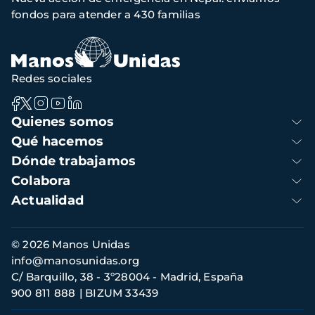
de
fondos para atender a 430 familias
navegación
Redes sociales
Navegación
Quienes somos
principal
Qué hacemos
Dónde trabajamos
Colabora
Actualidad
Información
© 2026 Manos Unidas
de
info@manosunidas.org
contacto
C/ Barquillo, 38 - 3º28004 - Madrid, España
900 811 888
BIZUM 33439