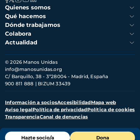
Navegación
Quienes somos
principal
Qué hacemos
Dónde trabajamos
Colabora
Actualidad
Información
© 2026 Manos Unidas
de
info@manosunidas.org
contacto
C/ Barquillo, 38 - 3º28004 - Madrid, España
900 811 888
BIZUM 33439
Menú
Información a socios
Accesibilidad
Mapa web
secundario
Aviso legal
Política de privacidad
Política de cookies
Transparencia
Canal de denuncias
Menú
Hazte socio/a
Dona