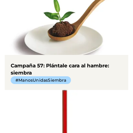
Campaña 57: Plántale cara al hambre:
siembra
#ManosUnidasSiembra