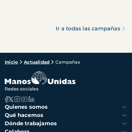
Ir a todas las campañas
Ruta
Inicio
Actualidad
Campañas
de
navegación
Redes sociales
Navegación
Quienes somos
principal
Qué hacemos
Dónde trabajamos
Colabora