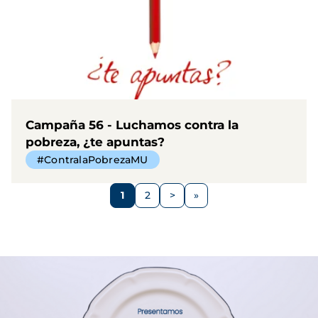
Campaña 56 - Luchamos contra la
pobreza, ¿te apuntas?
#ContralaPobrezaMU
Paginación
1
2
>
Página
Página
Siguiente
página
Imagen