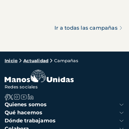
Ir a todas las campañas
Ruta
Inicio
Actualidad
Campañas
de
navegación
Redes sociales
Navegación
Quienes somos
principal
Qué hacemos
Dónde trabajamos
Colabora