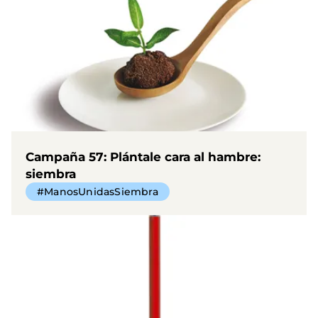
Campaña 57: Plántale cara al hambre:
siembra
#ManosUnidasSiembra