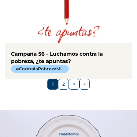
Campaña 56 - Luchamos contra la
pobreza, ¿te apuntas?
#ContralaPobrezaMU
Paginación
1
2
>
Página
Página
Siguiente
página
Imagen