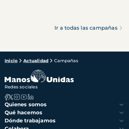
Ir a todas las campañas
Ruta
Inicio
Actualidad
Campañas
de
navegación
Redes sociales
Navegación
Quienes somos
principal
Qué hacemos
Dónde trabajamos
Colabora