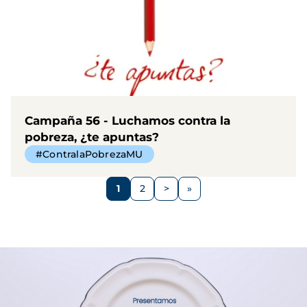
Campaña 56 - Luchamos contra la
pobreza, ¿te apuntas?
#ContralaPobrezaMU
Paginación
1
2
>
Página
Página
Siguiente
página
Imagen