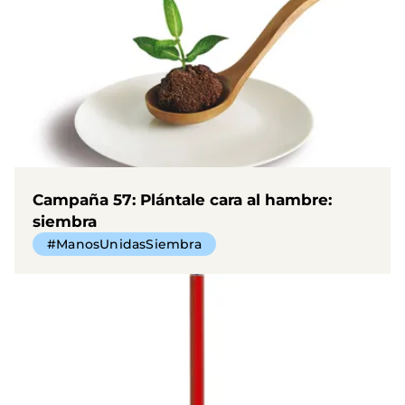
Campaña 57: Plántale cara al hambre:
siembra
#ManosUnidasSiembra