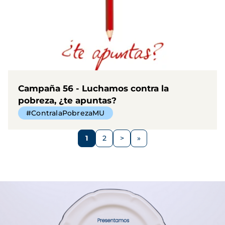
Campaña 56 - Luchamos contra la
pobreza, ¿te apuntas?
#ContralaPobrezaMU
Paginación
1
2
>
Página
Página
Siguiente
página
Imagen