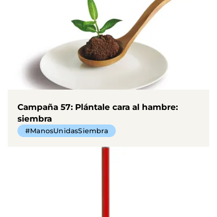
Campaña 57: Plántale cara al hambre:
siembra
#ManosUnidasSiembra