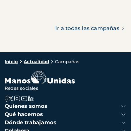
Ir a todas las campañas
Ruta
Inicio
Actualidad
Campañas
de
navegación
Redes sociales
Navegación
Quienes somos
principal
Qué hacemos
Dónde trabajamos
Colabora