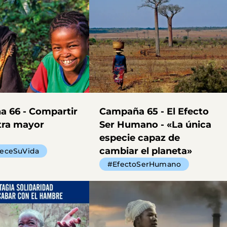
 66 - Compartir
Campaña 65 - El Efecto
tra mayor
Ser Humano - «La única
especie capaz de
cambiar el planeta»
ueceSuVida
#EfectoSerHumano