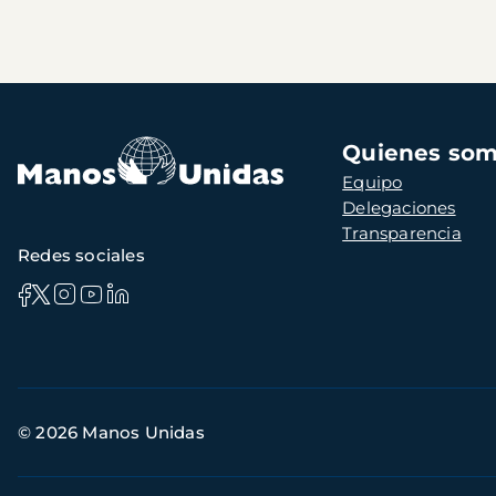
Navegación
Quienes so
principal
Equipo
Delegaciones
Transparencia
Redes sociales
Información
© 2026 Manos Unidas
de
contacto