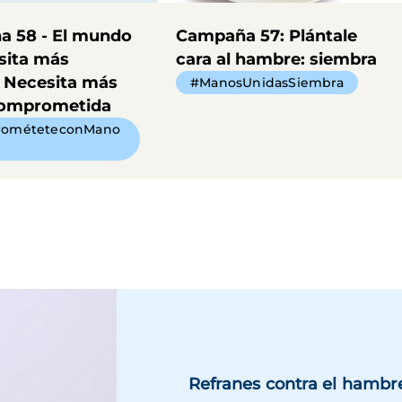
 58 - El mundo
Campaña 57: Plántale
sita más
cara al hambre: siembra
 Necesita más
#ManosUnidasSiembra
comprometida
ométeteconMano
Refranes contra el hambr