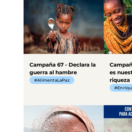
Campaña 67 - Declara la
Campaña
guerra al hambre
es nues
riqueza
#AlimentaLaPaz
#Enriq