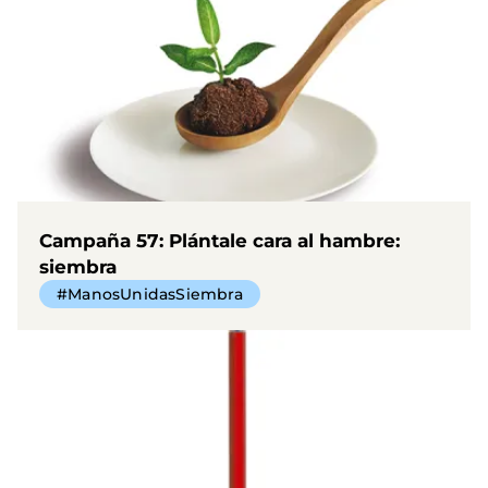
Campaña 57: Plántale cara al hambre:
siembra
#ManosUnidasSiembra