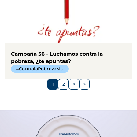
Campaña 56 - Luchamos contra la
pobreza, ¿te apuntas?
#ContralaPobrezaMU
Paginación
1
2
>
Página
Página
Siguiente
página
Imagen