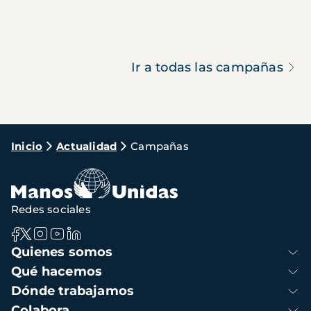
Ir a todas las campañas
Ruta
Inicio
Actualidad
Campañas
de
navegación
Redes sociales
Navegación
Quienes somos
principal
Qué hacemos
Dónde trabajamos
Colabora