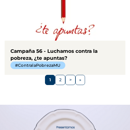
Campaña 56 - Luchamos contra la
pobreza, ¿te apuntas?
#ContralaPobrezaMU
Paginación
1
2
>
Página
Página
Siguiente
página
Imagen