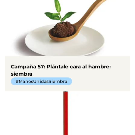
Campaña 57: Plántale cara al hambre:
siembra
#ManosUnidasSiembra