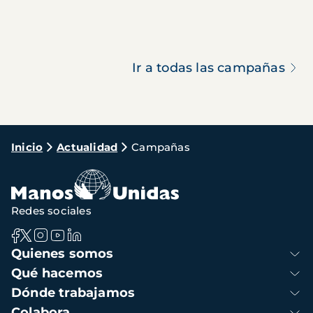
Ir a todas las campañas
Ruta
Inicio
Actualidad
Campañas
de
navegación
Redes sociales
Navegación
Quienes somos
principal
Qué hacemos
Dónde trabajamos
Colabora