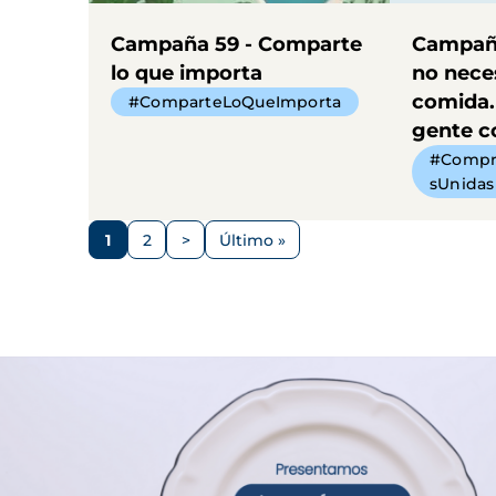
Campaña 59 - Comparte
Campaña
lo que importa
no nece
comida.
#ComparteLoQueImporta
gente 
#Compr
sUnidas
Paginación
1
2
>
Último »
Página
Página
Siguiente
Última
página
página
Imagen