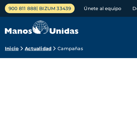
Pasar
Menú
900 811 888
BIZUM 33439
Únete al equipo
D
al
principal
contenido
principal
Ruta
Inicio
Actualidad
Campañas
de
Campañas
navegación
Manos
Unidas