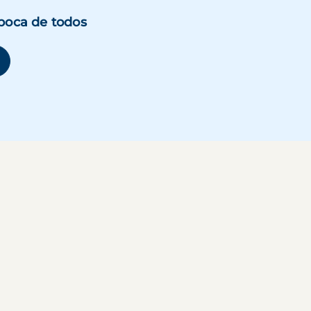
boca de todos
se abre en una ventana nueva)