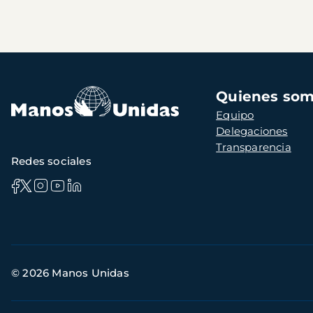
Navegación
Quienes so
principal
Equipo
Delegaciones
Transparencia
Redes sociales
Información
© 2026 Manos Unidas
de
contacto