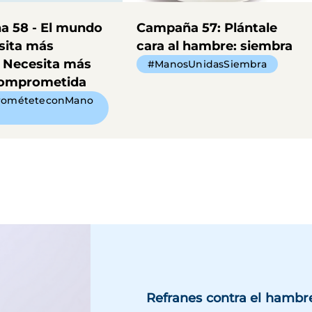
 58 - El mundo
Campaña 57: Plántale
sita más
cara al hambre: siembra
 Necesita más
#ManosUnidasSiembra
comprometida
ométeteconMano
Refranes contra el hambr