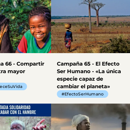
 66 - Compartir
Campaña 65 - El Efecto
tra mayor
Ser Humano - «La única
especie capaz de
cambiar el planeta»
ueceSuVida
#EfectoSerHumano