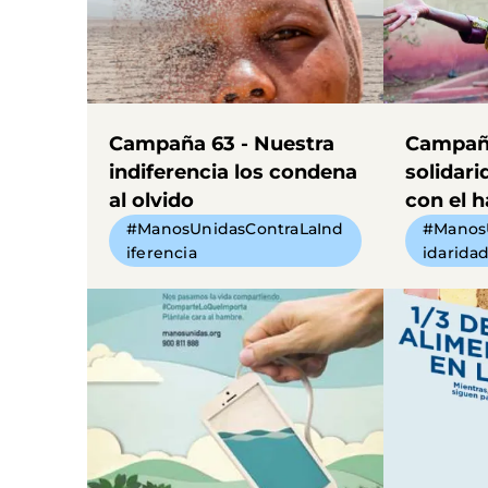
Campaña 63 - Nuestra
Campaña
indiferencia los condena
solidari
al olvido
con el 
#ManosUnidasContraLaInd
#Manos
iferencia
idarida