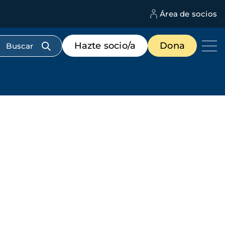
Área de socios
M
d
c
Menú
Hazte socio/a
Dona
d
de
us
destacados
cabecera