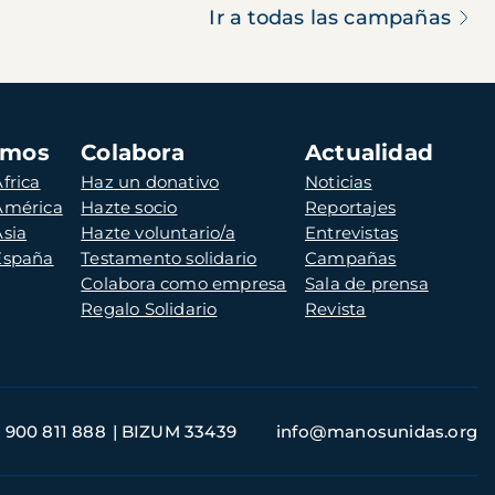
Ir a todas las campañas
amos
Colabora
Actualidad
frica
Haz un donativo
Noticias
 América
Hazte socio
Reportajes
Asia
Hazte voluntario/a
Entrevistas
 España
Testamento solidario
Campañas
Colabora como empresa
Sala de prensa
Regalo Solidario
Revista
900 811 888
BIZUM 33439
info@manosunidas.org