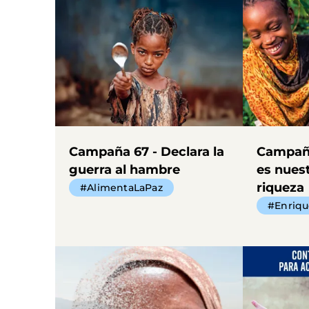
Campaña 67 - Declara la
Campaña
guerra al hambre
es nues
riqueza
#AlimentaLaPaz
#Enriq