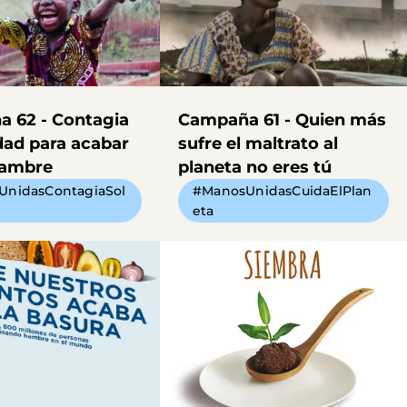
 62 - Contagia
Campaña 61 - Quien más
dad para acabar
sufre el maltrato al
hambre
planeta no eres tú
UnidasContagiaSol
#ManosUnidasCuidaElPlan
d
eta