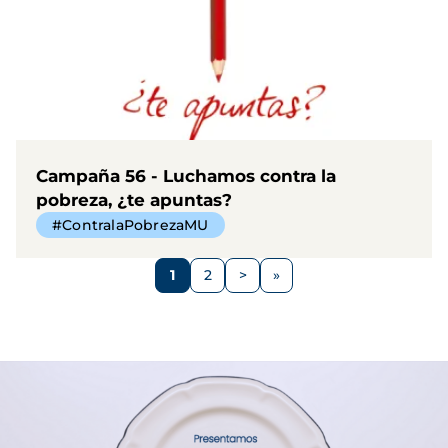
Campaña 56 - Luchamos contra la
pobreza, ¿te apuntas?
#ContralaPobrezaMU
Paginación
1
2
>
Página
Página
Siguiente
página
Imagen