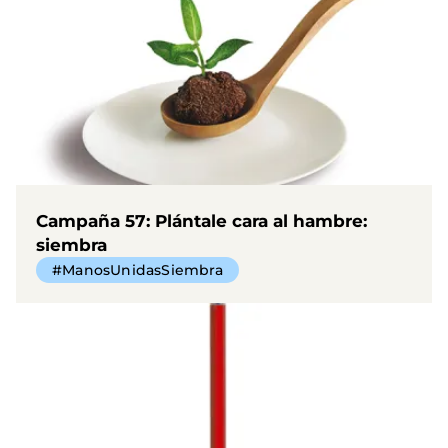
Campaña 57: Plántale cara al hambre:
siembra
#ManosUnidasSiembra