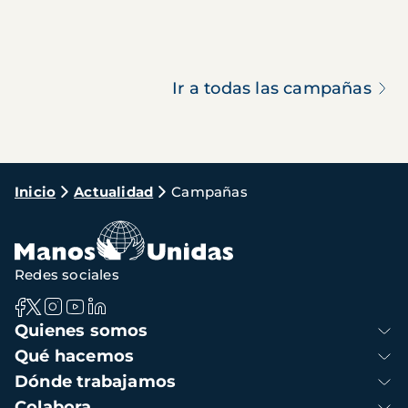
Ir a todas las campañas
Ruta
Inicio
Actualidad
Campañas
de
navegación
Redes sociales
Navegación
Quienes somos
principal
Qué hacemos
Dónde trabajamos
Colabora