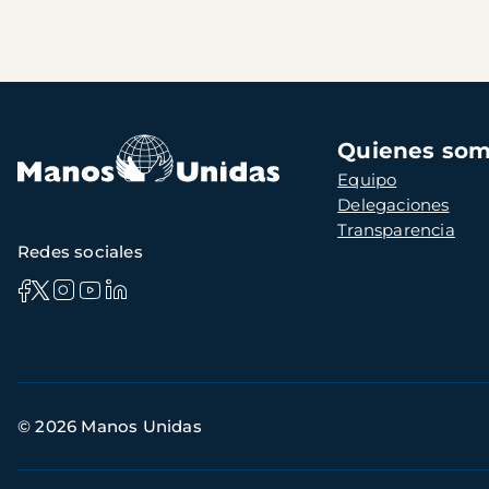
Navegación
Quienes so
principal
Equipo
Delegaciones
Transparencia
Redes sociales
Información
© 2026 Manos Unidas
de
contacto