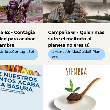
 62 - Contagia
Campaña 61 - Quien más
dad para acabar
sufre el maltrato al
hambre
planeta no eres tú
UnidasContagiaSol
#ManosUnidasCuidaElPlan
d
eta