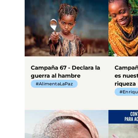
Campaña 67 - Declara la
Campaña
guerra al hambre
es nues
riqueza
#AlimentaLaPaz
#Enriq