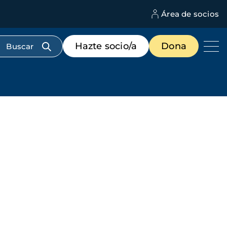
Área de socios
M
d
c
Menú
Hazte socio/a
Dona
d
de
us
destacados
cabecera