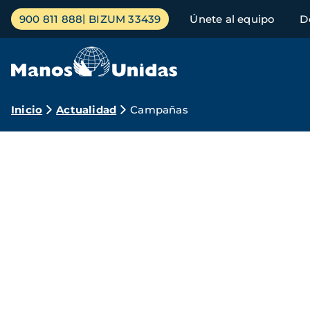
Pasar
Menú
900 811 888
BIZUM 33439
Únete al equipo
D
al
principal
contenido
principal
Ruta
Inicio
Actualidad
Campañas
de
Campañas
navegación
Manos
Unidas