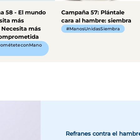
 58 - El mundo
Campaña 57: Plántale
sita más
cara al hambre: siembra
 Necesita más
#ManosUnidasSiembra
comprometida
ométeteconMano
Refranes contra el hambr