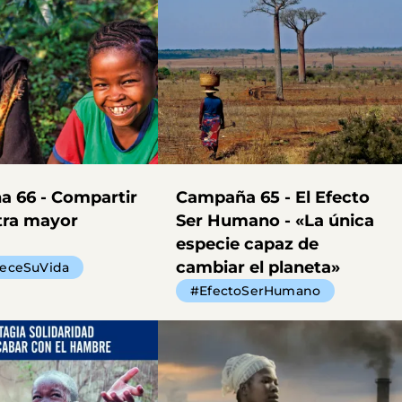
 66 - Compartir
Campaña 65 - El Efecto
tra mayor
Ser Humano - «La única
especie capaz de
cambiar el planeta»
ueceSuVida
#EfectoSerHumano