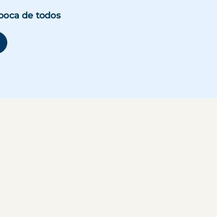
boca de todos
se abre en una ventana nueva)