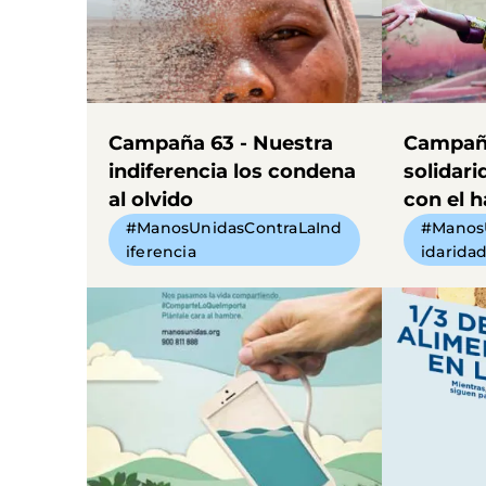
Campaña 63 - Nuestra
Campaña
indiferencia los condena
solidari
al olvido
con el 
#ManosUnidasContraLaInd
#Manos
iferencia
idarida