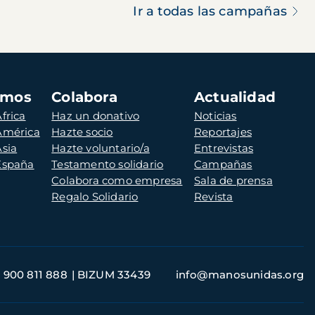
Ir a todas las campañas
amos
Colabora
Actualidad
frica
Haz un donativo
Noticias
 América
Hazte socio
Reportajes
Asia
Hazte voluntario/a
Entrevistas
 España
Testamento solidario
Campañas
Colabora como empresa
Sala de prensa
Regalo Solidario
Revista
900 811 888
BIZUM 33439
info@manosunidas.org