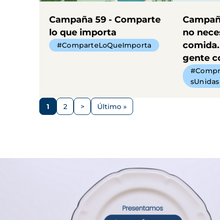
Campaña 59 - Comparte
Campaña
lo que importa
no nece
comida.
#ComparteLoQueImporta
gente 
#Compr
sUnidas
Paginación
1
2
>
Último »
Página
Página
Siguiente
Última
página
página
Imagen