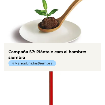
Campaña 57: Plántale cara al hambre:
siembra
#ManosUnidasSiembra