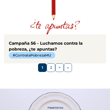
Campaña 56 - Luchamos contra la
pobreza, ¿te apuntas?
#ContralaPobrezaMU
Paginación
1
2
>
Página
Página
Siguiente
página
Imagen