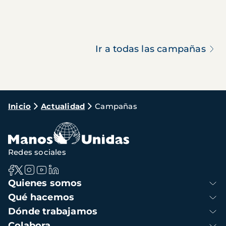
Ir a todas las campañas
Ruta
Inicio
Actualidad
Campañas
de
navegación
Redes sociales
Navegación
Quienes somos
principal
Qué hacemos
Dónde trabajamos
Colabora