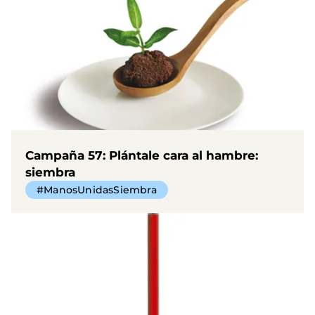
Campaña 57: Plántale cara al hambre:
siembra
#ManosUnidasSiembra