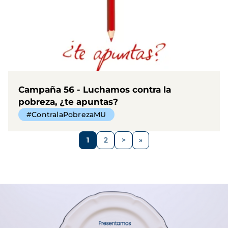
Campaña 56 - Luchamos contra la
pobreza, ¿te apuntas?
#ContralaPobrezaMU
Paginación
1
2
>
Página
Página
Siguiente
página
Imagen