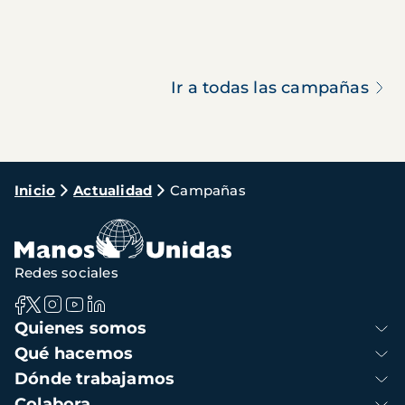
Ir a todas las campañas
Ruta
Inicio
Actualidad
Campañas
de
navegación
Redes sociales
Navegación
Quienes somos
principal
Qué hacemos
Dónde trabajamos
Colabora