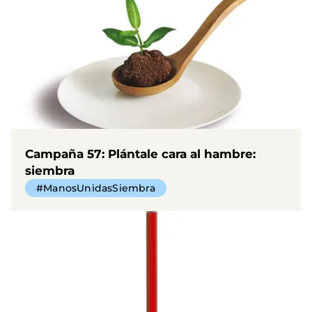
Campaña 57: Plántale cara al hambre:
siembra
#ManosUnidasSiembra