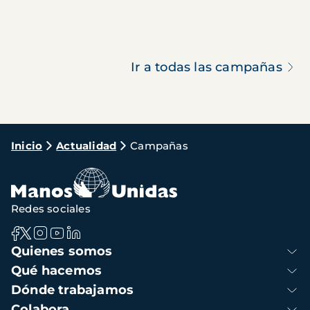
Ir a todas las campañas
Ruta
Inicio
Actualidad
Campañas
de
navegación
Redes sociales
Navegación
Quienes somos
principal
Qué hacemos
Dónde trabajamos
Colabora