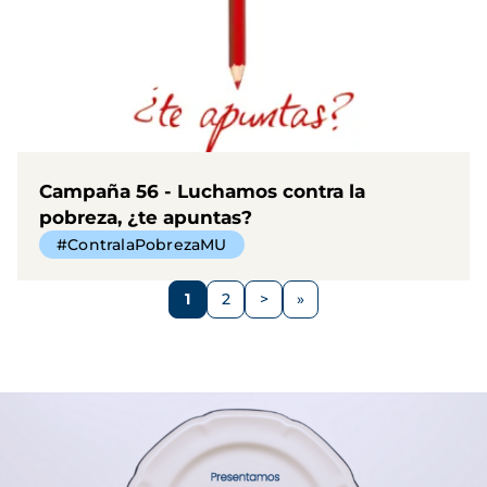
Campaña 56 - Luchamos contra la
pobreza, ¿te apuntas?
#ContralaPobrezaMU
Paginación
1
2
>
Página
Página
Siguiente
página
Imagen