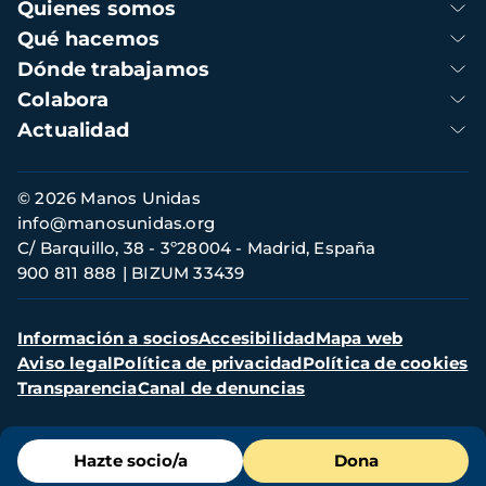
Navegación
Quienes somos
principal
Qué hacemos
Dónde trabajamos
Colabora
Actualidad
Información
© 2026 Manos Unidas
de
info@manosunidas.org
contacto
C/ Barquillo, 38 - 3º28004 - Madrid, España
900 811 888
BIZUM 33439
Menú
Información a socios
Accesibilidad
Mapa web
secundario
Aviso legal
Política de privacidad
Política de cookies
Transparencia
Canal de denuncias
Menú
Hazte socio/a
Dona
de