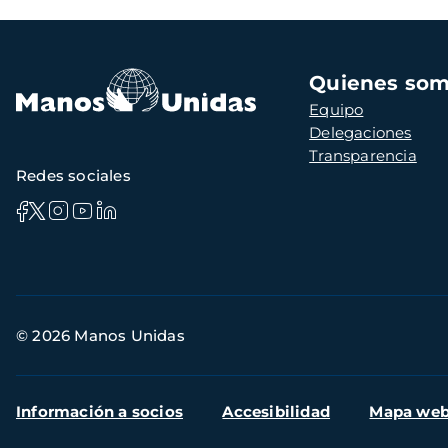
Navegación
Quienes so
principal
Equipo
Delegaciones
Transparencia
Redes sociales
Información
© 2026 Manos Unidas
de
contacto
Menú
Información a socios
Accesibilidad
Mapa we
secundario