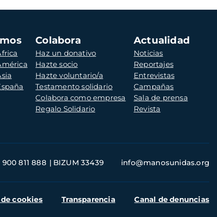
amos
Colabora
Actualidad
frica
Haz un donativo
Noticias
 América
Hazte socio
Reportajes
Asia
Hazte voluntario/a
Entrevistas
 España
Testamento solidario
Campañas
Colabora como empresa
Sala de prensa
Regalo Solidario
Revista
900 811 888
BIZUM 33439
info@manosunidas.org
 de cookies
Transparencia
Canal de denuncias