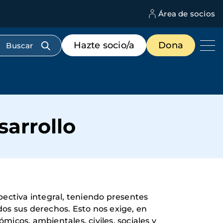
Área de socios
M
d
c
Menú
Hazte socio/a
Dona
d
de
us
destacados
cabecera
sarrollo
ectiva integral, teniendo presentes
dos sus derechos. Esto nos exige, en
ómicos, ambientales, civiles, sociales y