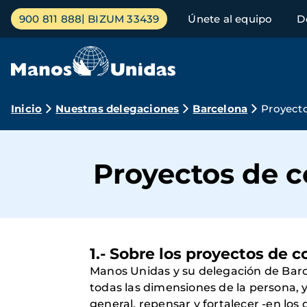
Pasar
Menú
900 811 888
BIZUM 33439
Únete al equipo
D
al
principal
contenido
principal
Ruta
Inicio
Nuestras delegaciones
Barcelona
Proyecto
de
navegación
Proyectos de c
1.- Sobre los proyectos de c
Manos Unidas y su delegación de Barc
todas las dimensiones de la persona, 
general, repensar y fortalecer -en los 