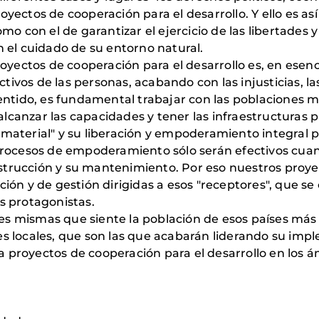
yectos de cooperación para el desarrollo. Y ello es así
omo con el de garantizar el ejercicio de las libertades 
n el cuidado de su entorno natural.
royectos de cooperación para el desarrollo es, en esenci
ivos de las personas, acabando con las injusticias, la
 sentido, es fundamental trabajar con las poblaciones 
lcanzar las capacidades y tener las infraestructuras p
 material" y su liberación y empoderamiento integral 
 procesos de empoderamiento sólo serán efectivos cua
trucción y su mantenimiento. Por eso nuestros proy
 y de gestión dirigidas a esos "receptores", que se c
s protagonistas.
des mismas que siente la población de esos países m
es locales, que son las que acabarán liderando su imp
 proyectos de cooperación para el desarrollo en los á