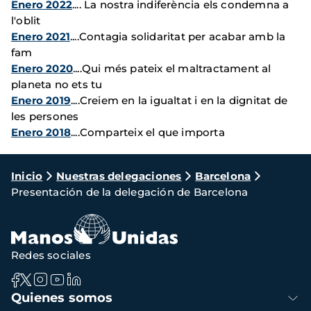
Enero 2022
.... La nostra indiferència els condemna a
l'oblit
Enero 2021
....Contagia solidaritat per acabar amb la
fam
Enero 2020
....Qui més pateix el maltractament al
planeta no ets tu
Enero 2019
....Creiem en la igualtat i en la dignitat de
les persones
Enero 2018
....Comparteix el que importa
Ruta
Inicio
Nuestras delegaciones
Barcelona
Presentación de la delegación de Barcelona
de
navegación
Redes sociales
Navegación
Quienes somos
principal