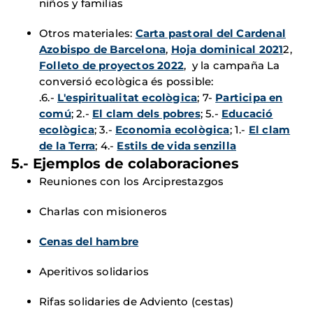
niños y familias
Otros materiales:
Carta pastoral del Cardenal
Azobispo de Barcelona
,
Hoja dominical 2021
2,
Folleto de proyectos 2022
, y la campaña La
conversió ecològica és possible:
.6.-
L'espiritualitat ecològica
; 7-
Participa en
comú
; 2.-
El clam dels pobres
; 5.-
Educació
ecològica
; 3.-
Economia ecològica
; 1.-
El clam
de la Terra
; 4.-
Estils de vida senzilla
5.- Ejemplos de colaboraciones
Reuniones con los Arciprestazgos
Charlas con misioneros
Cenas del hambre
Aperitivos solidarios
Rifas solidaries de Adviento (cestas)