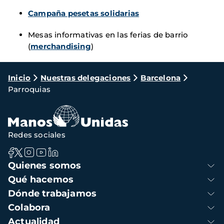
Campaña pesetas solidarias
Mesas informativas en las ferias de barrio
(
merchandising
)
Ruta
Inicio
Nuestras delegaciones
Barcelona
Parroquias
de
navegación
Redes sociales
Navegación
Quienes somos
principal
Qué hacemos
Dónde trabajamos
Colabora
Actualidad