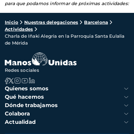
para que podamos informar de próximas actividades:
Ruta
Inicio
Nuestras delegaciones
Barcelona
Actividades
de
Charla de Iñaki Alegria en la Parroquia Santa Eulalia
navegación
de Mérida
Redes sociales
Navegación
Quienes somos
principal
Qué hacemos
Dónde trabajamos
Colabora
Actualidad