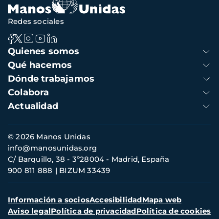
Redes sociales
Navegación
Quienes somos
principal
Qué hacemos
Dónde trabajamos
Colabora
Actualidad
Información
© 2026 Manos Unidas
de
info@manosunidas.org
contacto
C/ Barquillo, 38 - 3º28004 - Madrid, España
900 811 888
BIZUM 33439
Menú
Información a socios
Accesibilidad
Mapa web
secundario
Aviso legal
Política de privacidad
Política de cookies