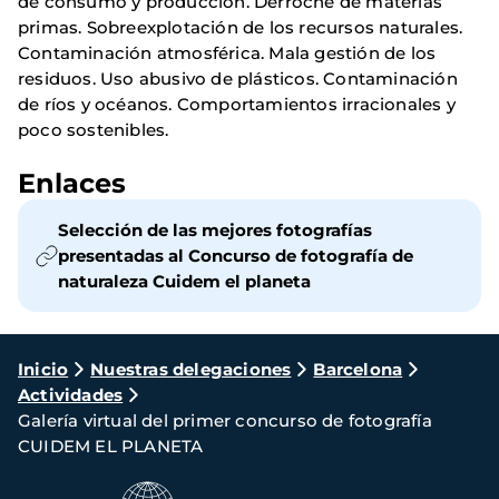
de consumo y producción. Derroche de materias
primas. Sobreexplotación de los recursos naturales.
Contaminación atmosférica. Mala gestión de los
residuos. Uso abusivo de plásticos. Contaminación
de ríos y océanos. Comportamientos irracionales y
poco sostenibles.
Enlaces
Selección de las mejores fotografías
presentadas al Concurso de fotografía de
naturaleza Cuidem el planeta
Ruta
Inicio
Nuestras delegaciones
Barcelona
Actividades
de
Galería virtual del primer concurso de fotografía
navegación
CUIDEM EL PLANETA