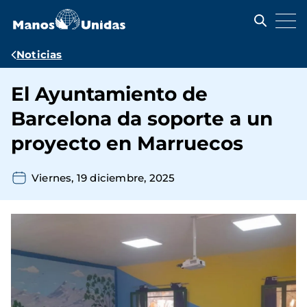
Pasar
al
contenido
principal
Ruta
Noticias
de
El Ayuntamiento de
navegación
Barcelona da soporte a un
proyecto en Marruecos
Viernes, 19 diciembre, 2025