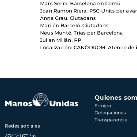
Marc Serra. Barcelona en Comú
Joan Ramon Riera. PSC-Units per ava
Anna Grau. Ciutadans
Marilén Barceló. Ciutadans
Neus Munté. Trias per Barcelona
Julian Milián. PP
Localización: CANÒDROM. Ateneo de in
Navegación
Quienes so
principal
Equipo
Delegaciones
Transparencia
Redes sociales