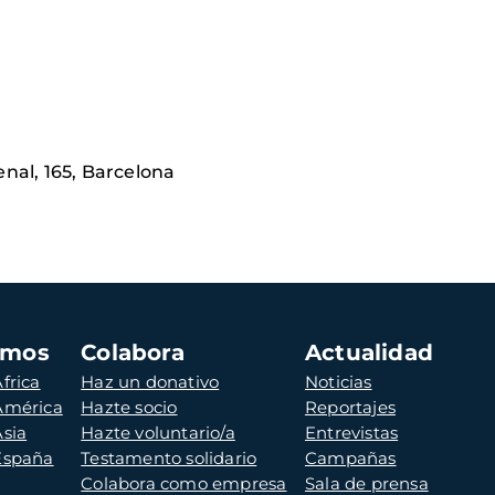
nal, 165, Barcelona
amos
Colabora
Actualidad
frica
Haz un donativo
Noticias
 América
Hazte socio
Reportajes
Asia
Hazte voluntario/a
Entrevistas
 España
Testamento solidario
Campañas
Colabora como empresa
Sala de prensa