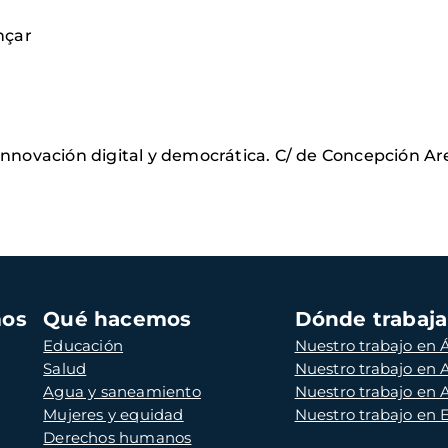
nçar
novación digital y democrática. C/ de Concepción Are
mos
Qué hacemos
Dónde trabaj
Educación
Nuestro trabajo en Á
Salud
Nuestro trabajo en
Agua y saneamiento
Nuestro trabajo en 
Mujeres y equidad
Nuestro trabajo en
Derechos humanos