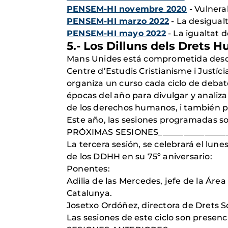
PENSEM-HI novembre 2020
- Vulnerab
PENSEM-HI marzo 2022
- La desigual
PENSEM-HI mayo 2022
- La igualtat 
5.- Los Dilluns dels Drets 
Mans Unides está comprometida desde 
Centre d’Estudis Cristianisme i Justí
organiza un curso cada ciclo de debat
épocas del año para divulgar y analiza
de los derechos humanos, i también pr
Este año, las sesiones programadas so
PRÓXIMAS SESIONES___________________
La tercera sesión, se celebrará el lun
de los DDHH en su 75º aniversario:
Ponentes:
Adilia de las Mercedes, jefe de la Áre
Catalunya.
Josetxo Ordóñez, directora de Drets So
Las sesiones de este ciclo son presenc