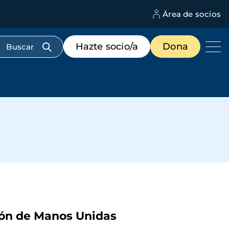
Área de socios
M
d
c
Menú
Hazte socio/a
Dona
d
de
us
destacados
cabecera
ción de Manos Unidas