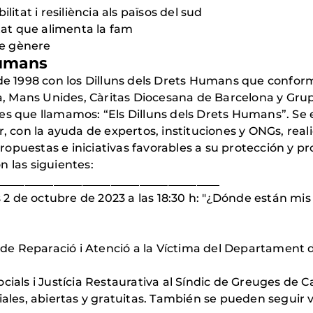
ilitat i resiliència als països del sud
tat que alimenta la fam
de gènere
Humans
1998 con los Dilluns dels Drets Humans que conforman
cia, Mans Unides, Càritas Diocesana de Barcelona y Gru
es que llamamos: “Els Dilluns dels Drets Humans”. Se 
r, con la ayuda de expertos, instituciones y ONGs, re
opuestas e iniciativas favorables a su protección y 
n las siguientes:
____________________________________
es 2 de octubre de 2023 a las 18:30 h: "¿Dónde están mi
a de Reparació i Atenció a la Víctima del Departament d
cials i Justícia Restaurativa al Síndic de Greuges de C
iales, abiertas y gratuitas. También se pueden seguir 