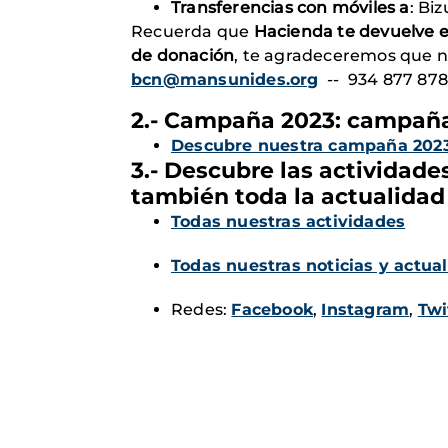
Transferencias con móviles a
: Bi
Recuerda que
Hacienda te devuelve e
de donación
, te agradeceremos que no
bcn@mansunides.org
-- 934 877 878
2.- Campaña 2023: campaña
Descubre nuestra campaña 202
3.- Descubre las actividade
también toda la actualidad 
Todas nuestras actividades
Todas nuestras noticias y actu
Redes:
Facebook
,
Instagram
,
Twi