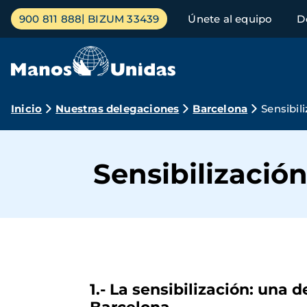
Pasar
Menú
900 811 888
BIZUM 33439
Únete al equipo
D
al
principal
contenido
principal
Ruta
Inicio
Nuestras delegaciones
Barcelona
Sensibil
de
navegación
Sensibilizació
1.- La sensibilización: una