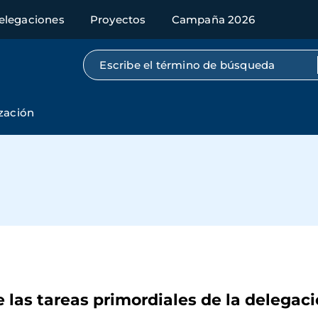
elegaciones
Proyectos
Campaña 2026
Búsqueda por texto completo
ización
n
 de las tareas primordiales de la delega