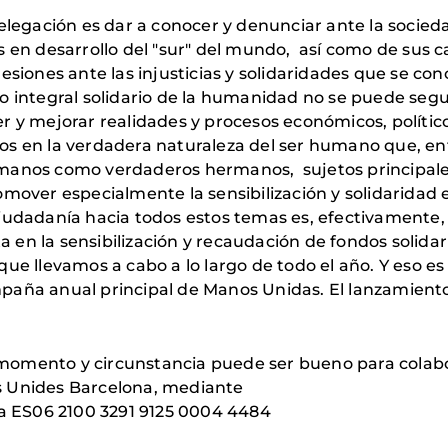
elegación es dar a conocer y denunciar ante la socieda
s en desarrollo del "sur" del mundo, así como de sus c
esiones ante las injusticias y solidaridades que se co
o integral solidario de la humanidad no se puede segu
r y mejorar realidades y procesos económicos, polític
s en la verdadera naturaleza del ser humano que, ent
manos como verdaderos hermanos, sujetos principales 
omover especialmente la sensibilización y solidaridad 
iudadanía hacia todos estos temas es, efectivamente,
en la sensibilización y recaudación de fondos solidari
ue llevamos a cabo a lo largo de todo el año. Y eso e
paña anual principal de Manos Unidas. El lanzamiento
er momento y circunstancia puede ser bueno para colab
s Unides Barcelona, mediante
xa ES06 2100 3291 9125 0004 4484