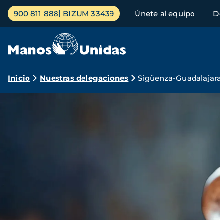
Pasar
Menú
900 811 888
BIZUM 33439
Únete al equipo
D
al
principal
contenido
principal
Ruta
Inicio
Nuestras delegaciones
Sigüenza-Guadalajar
de
navegación