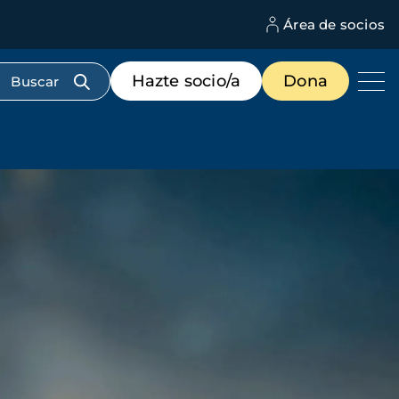
Área de socios
M
d
c
Menú
Hazte socio/a
Dona
d
de
us
destacados
cabecera