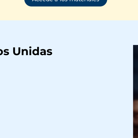
os Unidas
I