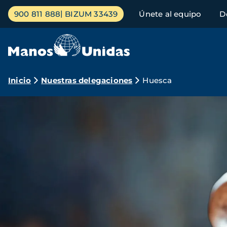
Pasar
Menú
900 811 888
BIZUM 33439
Únete al equipo
D
al
principal
contenido
principal
Ruta
Inicio
Nuestras delegaciones
Huesca
de
navegación