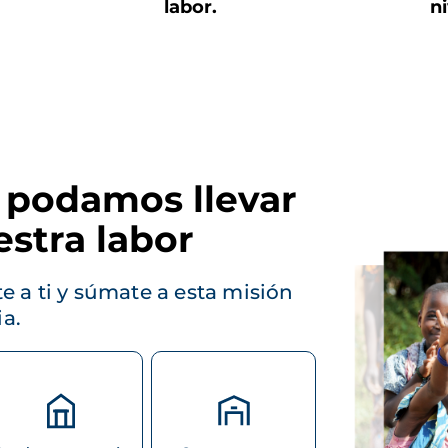
labor.
ni
 podamos llevar
estra labor
Imagen
e a ti y súmate a esta misión
ia.