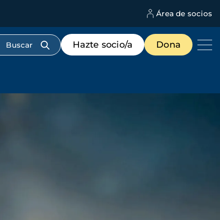
Área de socios
M
d
c
Menú
Hazte socio/a
Dona
d
de
us
destacados
cabecera