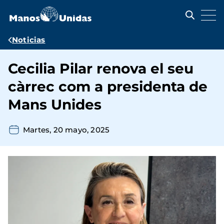
Pasar
al
contenido
principal
Ruta
Noticias
de
Cecilia Pilar renova el seu
navegación
càrrec com a presidenta de
Mans Unides
Martes, 20 mayo, 2025