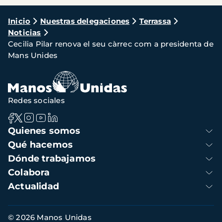
Ruta
Inicio
Nuestras delegaciones
Terrassa
Noticias
de
Cecilia Pilar renova el seu càrrec com a presidenta de
navegación
Mans Unides
Redes sociales
Navegación
Quienes somos
principal
Qué hacemos
Dónde trabajamos
Colabora
Actualidad
Información
© 2026 Manos Unidas