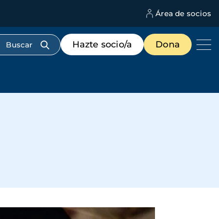
Área de socios
M
d
c
Menú
Hazte socio/a
Dona
d
de
us
destacados
cabecera