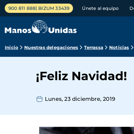
Pasar
Menú
900 811 888
BIZUM 33439
Únete al equipo
D
al
principal
contenido
principal
Ruta
Inicio
Nuestras delegaciones
Terrassa
Noticias
de
navegación
¡Feliz Navidad!
Lunes, 23 diciembre, 2019