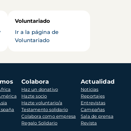
Voluntariado
y
Ir a la página de
Voluntariado
amos
Colabora
Actualidad
frica
Haz un donativo
Noticias
 América
Hazte socio
Reportajes
Asia
Hazte voluntario/a
Entrevistas
 España
Testamento solidario
Campañas
Colabora como empresa
Sala de prensa
Regalo Solidario
Revista