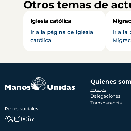
Otros temas de act
Iglesia católica
Migrac
Ir a la página de Iglesia
Ir a la
católica
Migrac
Navegación
Quienes so
principal
Equipo
Delegaciones
Transparencia
Redes sociales