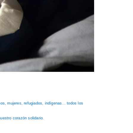
os, mujeres, refugiados, indígenas... todos los
uestro corazón solidario.