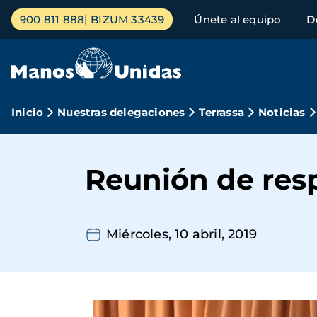
Pasar
Menú
900 811 888
BIZUM 33439
Únete al equipo
D
al
principal
contenido
principal
Ruta
Inicio
Nuestras delegaciones
Terrassa
Noticias
de
navegación
Reunión de res
Miércoles, 10 abril, 2019