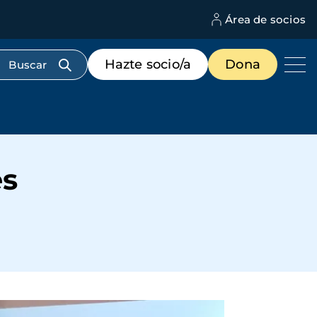
Área de socios
M
d
c
Menú
Hazte socio/a
Dona
d
de
us
destacados
cabecera
es