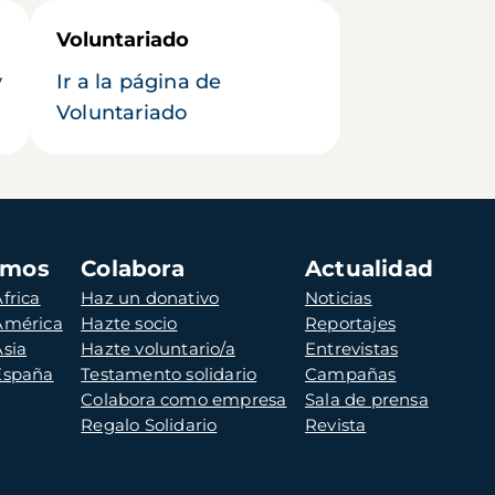
Voluntariado
y
Ir a la página de
Voluntariado
amos
Colabora
Actualidad
frica
Haz un donativo
Noticias
 América
Hazte socio
Reportajes
Asia
Hazte voluntario/a
Entrevistas
 España
Testamento solidario
Campañas
Colabora como empresa
Sala de prensa
Regalo Solidario
Revista