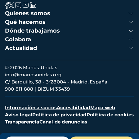
Navegación
Quienes somos
principal
Qué hacemos
Dónde trabajamos
Colabora
Actualidad
Información
© 2026 Manos Unidas
de
info@manosunidas.org
contacto
C/ Barquillo, 38 - 3º28004 - Madrid, España
900 811 888
BIZUM 33439
Menú
Información a socios
Accesibilidad
Mapa web
secundario
Aviso legal
Política de privacidad
Política de cookies
Transparencia
Canal de denuncias