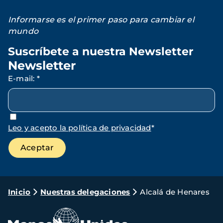
Informarse es el primer paso para cambiar el
mundo
Suscríbete a nuestra Newsletter
Newsletter
E-mail
:
*
Leo y acepto la política de privacidad
*
Ruta
Inicio
Nuestras delegaciones
Alcalá de Henares
de
navegación