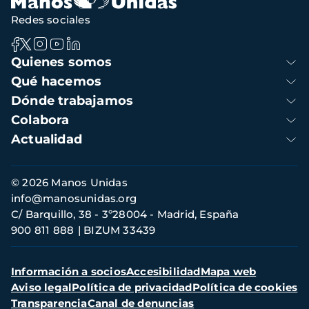
Redes sociales
Navegación
Quienes somos
principal
Qué hacemos
Dónde trabajamos
Colabora
Actualidad
Información
© 2026 Manos Unidas
de
info@manosunidas.org
contacto
C/ Barquillo, 38 - 3º28004 - Madrid, España
900 811 888
BIZUM 33439
Menú
Información a socios
Accesibilidad
Mapa web
secundario
Aviso legal
Política de privacidad
Política de cookies
Transparencia
Canal de denuncias