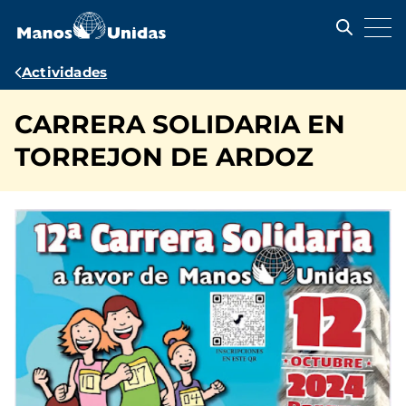
Pasar
al
contenido
principal
Ruta
Actividades
de
CARRERA SOLIDARIA EN
navegación
TORREJON DE ARDOZ