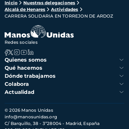
Ruta
Inicio
Nuestras delegaciones
Alcalá de Henares
Actividades
de
CARRERA SOLIDARIA EN TORREJON DE ARDOZ
navegación
Redes sociales
Navegación
Quienes somos
principal
Qué hacemos
Dónde trabajamos
Colabora
Actualidad
Información
© 2026 Manos Unidas
de
info@manosunidas.org
contacto
C/ Barquillo, 38 - 3º28004 - Madrid, España