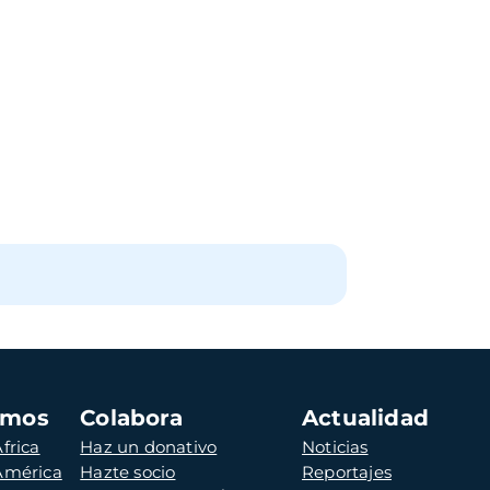
amos
Colabora
Actualidad
frica
Haz un donativo
Noticias
 América
Hazte socio
Reportajes