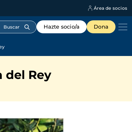
Área de socios
M
d
c
Menú
Hazte socio/a
Dona
d
de
us
destacados
cabecera
ey
 del Rey