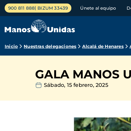
Pasar
Menú
900 811 888
BIZUM 33439
Únete al equipo
D
al
principal
contenido
principal
Ruta
Inicio
Nuestras delegaciones
Alcalá de Henares
de
navegación
GALA MANOS UN
Sábado, 15 febrero, 2025