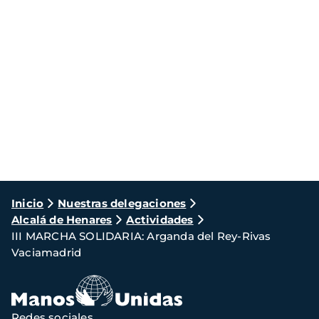
Ruta
Inicio
Nuestras delegaciones
Alcalá de Henares
Actividades
de
III MARCHA SOLIDARIA: Arganda del Rey-Rivas
navegación
Vaciamadrid
Redes sociales