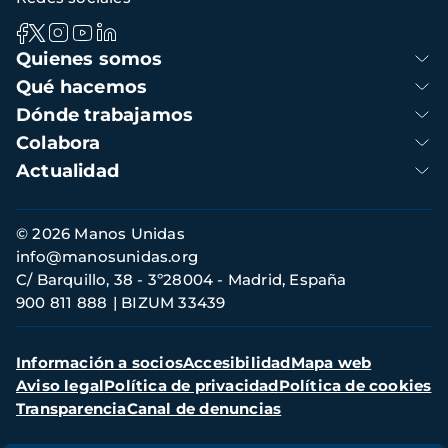
Navegación
Quienes somos
principal
Qué hacemos
Dónde trabajamos
Colabora
Actualidad
Información
© 2026 Manos Unidas
de
info@manosunidas.org
contacto
C/ Barquillo, 38 - 3º28004 - Madrid, España
900 811 888
BIZUM 33439
Menú
Información a socios
Accesibilidad
Mapa web
secundario
Aviso legal
Política de privacidad
Política de cookies
Transparencia
Canal de denuncias