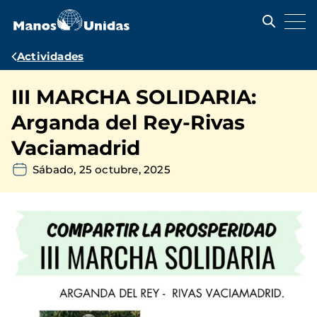
Pasar
al
contenido
principal
Ruta
Actividades
de
III MARCHA SOLIDARIA:
navegación
Arganda del Rey-Rivas
Vaciamadrid
Sábado, 25 octubre, 2025