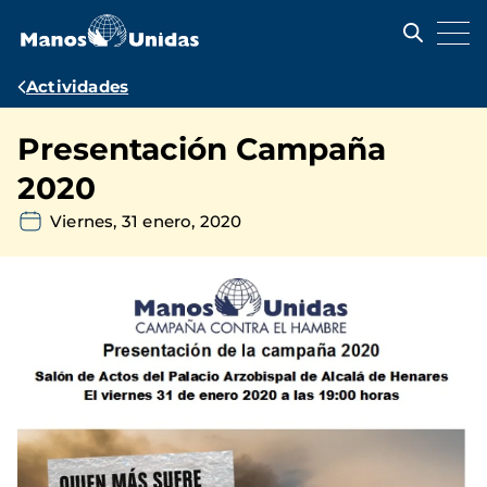
Pasar
al
contenido
principal
Ruta
Actividades
de
Presentación Campaña
navegación
2020
Viernes, 31 enero, 2020