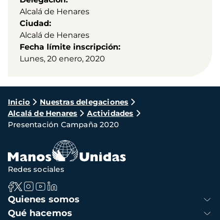
Alcalá de Henares
Ciudad
Alcalá de Henares
Fecha límite inscripción
Lunes, 20 enero, 2020
Ruta
Inicio
Nuestras delegaciones
Alcalá de Henares
Actividades
de
Presentación Campaña 2020
navegación
Redes sociales
Navegación
Quienes somos
principal
Qué hacemos