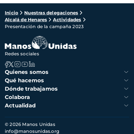
Ruta
Inicio
Nuestras delegaciones
Alcalá de Henares
Actividades
de
Presentación de la campaña 2023
navegación
Redes sociales
Navegación
Quienes somos
principal
Qué hacemos
Dónde trabajamos
Colabora
Actualidad
Información
© 2026 Manos Unidas
de
info@manosunidas.org